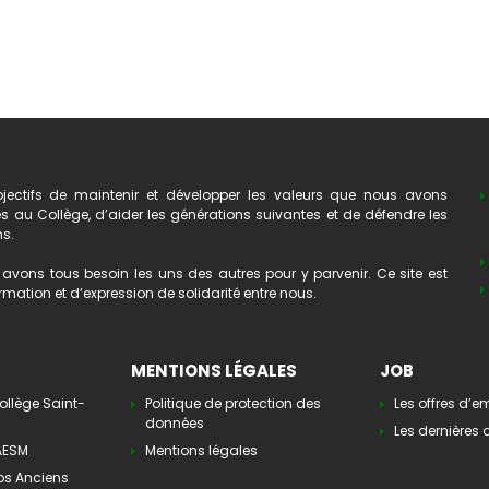
ectifs de maintenir et développer les valeurs que nous avons
au Collège, d’aider les générations suivantes et de défendre les
ns.
avons tous besoin les uns des autres pour y parvenir. Ce site est
mation et d’expression de solidarité entre nous.
MENTIONS LÉGALES
JOB
ollège Saint-
Politique de protection des
Les offres d’e
données
Les dernières o
’AESM
Mentions légales
os Anciens