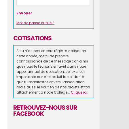
Mot de passe oublié ?
COTISATIONS
Si tu n’as pas encore réglé ta cotisation
cette année, merci de prendre
connaissance de ce message car, ainsi
que nous te l'écrions en avril dans notre
appel annuel de cotisation, celle-ci est
importante car elle traduit la solidarité
que tu manifestes envers l’association
mais aussi le soutien de nos projets et ton
attachement à notre Collège...
Clique ici
.
RETROUVEZ-NOUS SUR
FACEBOOK