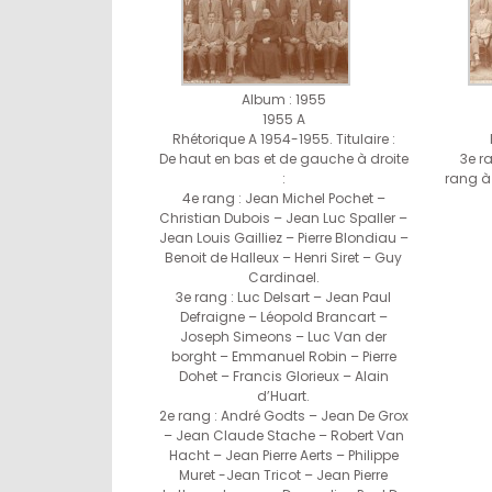
Album : 1955
1955 A
Rhétorique A 1954-1955. Titulaire :
De haut en bas et de gauche à droite
3e r
:
rang à 
4e rang : Jean Michel Pochet –
Christian Dubois – Jean Luc Spaller –
Jean Louis Gailliez – Pierre Blondiau –
Benoit de Halleux – Henri Siret – Guy
Cardinael.
3e rang : Luc Delsart – Jean Paul
Defraigne – Léopold Brancart –
Joseph Simeons – Luc Van der
borght – Emmanuel Robin – Pierre
Dohet – Francis Glorieux – Alain
d’Huart.
2e rang : André Godts – Jean De Grox
– Jean Claude Stache – Robert Van
Hacht – Jean Pierre Aerts – Philippe
Muret -Jean Tricot – Jean Pierre