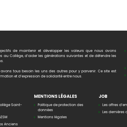
ectifs de maintenir et développer les valeurs que nous avons
au Collège, d’aider les générations suivantes et de défendre les
ns.
avons tous besoin les uns des autres pour y parvenir. Ce site est
mation et d’expression de solidarité entre nous.
MENTIONS LÉGALES
JOB
ollège Saint-
Politique de protection des
Les offres d’e
données
Les dernières o
’AESM
Mentions légales
os Anciens