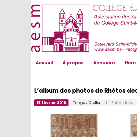
AESM...
Accueil
À propos
Annuaire
Hori
L’album des photos de Rhétos de
15 février 2016
Tanguy Crollen
| Publié dans