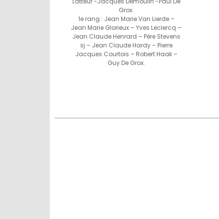
Latteur -Jacques Demoulin -Paul De
Grox.
1e rang : Jean Marie Van Lierde –
Jean Marie Glorieux – Yves Leclercq –
Jean Claude Henrard – Père Stevens
sj – Jean Claude Hardy – Pierre
Jacques Courtois – Robert Haak –
Guy De Grox.