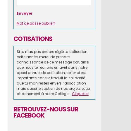
Mot de passe oublié ?
COTISATIONS
Si tu n’as pas encore réglé ta cotisation
cette année, merci de prendre
connaissance de ce message car, ainsi
que nous te l'écrions en avril dans notre
appel annuel de cotisation, celle-ci est
importante car elle traduit la solidarité
que tu manifestes envers l’association
mais aussi le soutien de nos projets et ton
attachement à notre Collège...
Clique ici
.
RETROUVEZ-NOUS SUR
FACEBOOK