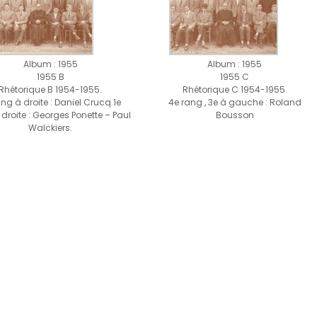
Album : 1955
Album : 1955
1955 B
1955 C
Rhétorique B 1954-1955.
Rhétorique C 1954-1955.
ang à droite : Daniel Crucq 1e
4e rang , 3e à gauche : Roland
droite : Georges Ponette – Paul
Bousson
Walckiers.