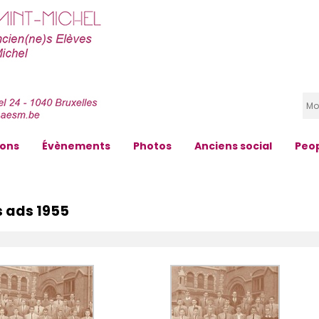
zons
Évènements
Photos
Anciens social
Peo
s ads 1955