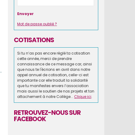
Mot de passe oublié ?
COTISATIONS
Si tu n’as pas encore réglé ta cotisation
cette année, merci de prendre
connaissance de ce message car, ainsi
que nous te l'écrions en avril dans notre
appel annuel de cotisation, celle-ci est
importante car elle traduit la solidarité
que tu manifestes envers l’association
mais aussi le soutien de nos projets et ton
attachement à notre Collège...
Clique ici
.
RETROUVEZ-NOUS SUR
FACEBOOK