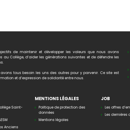
ectifs de maintenir et développer les valeurs que nous avons
au Collège, d’aider les générations suivantes et de défendre les
ns.
avons tous besoin les uns des autres pour y parvenir. Ce site est
mation et d’expression de solidarité entre nous.
MENTIONS LÉGALES
JOB
ollège Saint-
Politique de protection des
Les offres d’e
données
Les dernières o
’AESM
Mentions légales
os Anciens