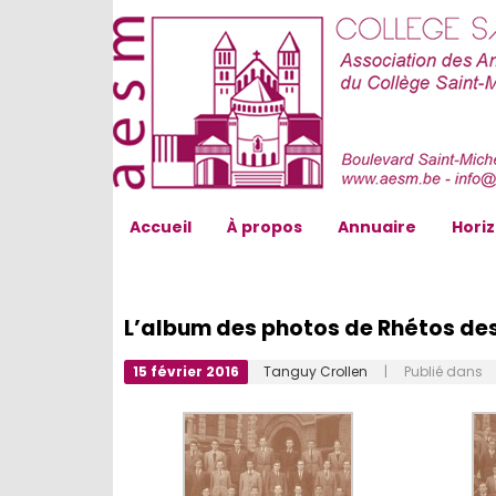
AESM...
Accueil
À propos
Annuaire
Hori
L’album des photos de Rhétos de
15 février 2016
Tanguy Crollen
| Publié dans