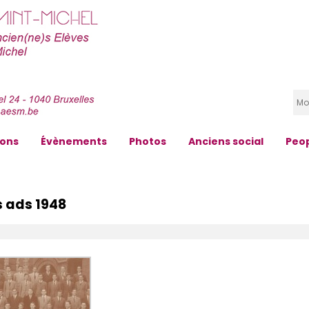
zons
Évènements
Photos
Anciens social
Peo
s ads 1948