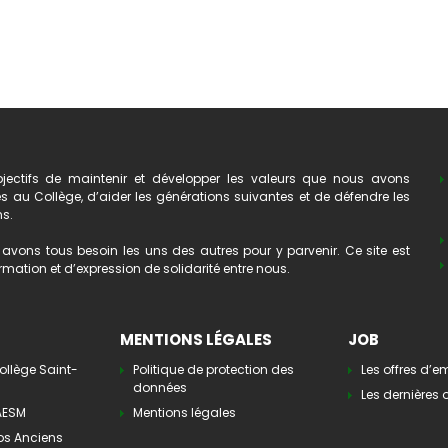
ectifs de maintenir et développer les valeurs que nous avons
au Collège, d’aider les générations suivantes et de défendre les
ns.
avons tous besoin les uns des autres pour y parvenir. Ce site est
mation et d’expression de solidarité entre nous.
MENTIONS LÉGALES
JOB
ollège Saint-
Politique de protection des
Les offres d’e
données
Les dernières o
’AESM
Mentions légales
os Anciens