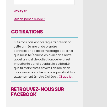
Mot de passe oublié ?
COTISATIONS
Si tu n’as pas encore réglé ta cotisation
cette année, merci de prendre
connaissance de ce message car, ainsi
que nous te l'écrions en avril dans notre
appel annuel de cotisation, celle-ci est
importante car elle traduit la solidarité
que tu manifestes envers l’association
mais aussi le soutien de nos projets et ton
attachement à notre Collège...
Clique ici
.
RETROUVEZ-NOUS SUR
FACEBOOK