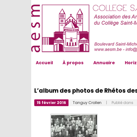
AESM...
Accueil
À propos
Annuaire
Hori
L’album des photos de Rhétos de
15 février 2016
Tanguy Crollen
| Publié dans