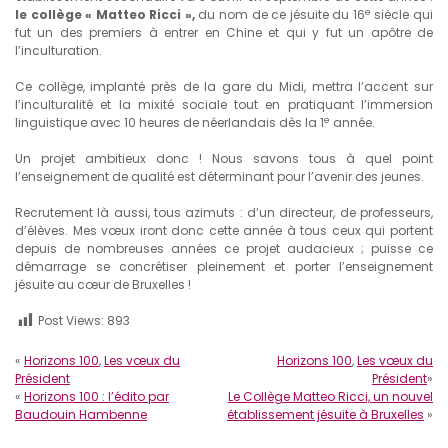
e
le collège « Matteo Ricci »,
du nom de ce jésuite du 16
siècle qui
fut un des premiers à entrer en Chine et qui y fut un apôtre de
l’inculturation.
Ce collège, implanté près de la gare du Midi, mettra l’accent sur
l’inculturalité et la mixité sociale tout en pratiquant l’immersion
e
linguistique avec 10 heures de néerlandais dès la 1
année.
Un projet ambitieux donc ! Nous savons tous à quel point
l’enseignement de qualité est déterminant pour l’avenir des jeunes.
Recrutement là aussi, tous azimuts : d’un directeur, de professeurs,
d’élèves. Mes vœux iront donc cette année à tous ceux qui portent
depuis de nombreuses années ce projet audacieux ; puisse ce
démarrage se concrétiser pleinement et porter l’enseignement
jésuite au cœur de Bruxelles !
Post Views:
893
«
Horizons 100
,
Les vœux du
Horizons 100
,
Les vœux du
Président
Président
»
«
Horizons 100 : l’édito par
Le Collège Matteo Ricci, un nouvel
Baudouin Hambenne
établissement jésuite à Bruxelles
»